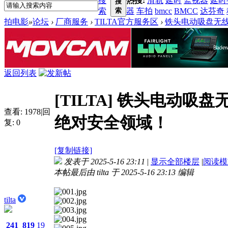
搜
热搜:
滑轨
延时
监视器
延时
搜
索
索
器
车拍
bmcc
BMCC
达芬奇
拍电影
»
论坛
›
厂商服务
›
TILTA官方服务区
›
铁头电动吸盘无
返回列表
[TILTA]
铁头电动吸盘
查看:
1978
|
回
绝对安全领域！
复:
0
[复制链接]
发表于 2025-5-16 23:11
|
显示全部楼层
|
阅读模
本帖最后由 tilta 于 2025-5-16 23:13 编辑
tilta
241
819
19