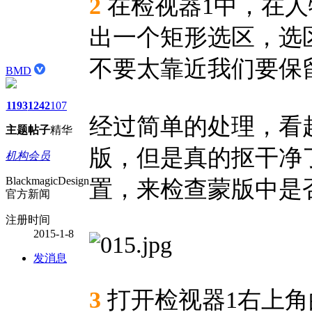
2
在检视器1中，在人
出一个矩形选区，选
不要太靠近我们要保
BMD
1193
1242
107
经过简单的处理，看
主题
帖子
精华
版，但是真的抠干净
机构会员
BlackmagicDesign
置，来检查蒙版中是
官方新闻
注册时间
2015-1-8
发消息
3
打开检视器1右上角