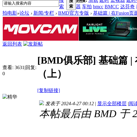
搜
热搜:
滑轨
延时
监视器
延时
搜
索
索
器
车拍
bmcc
BMCC
达芬奇
拍电影
»
论坛
›
新闻/专栏
›
BMD官方专版
›
基础篇 | 在Fusi
返回列表
[BMD俱乐部]
基础篇 |
查看:
3631
|
回复:
（上）
0
[复制链接]
发表于 2024-4-27 00:12
|
显示全部楼层
|
阅
本帖最后由 BMD 于 202